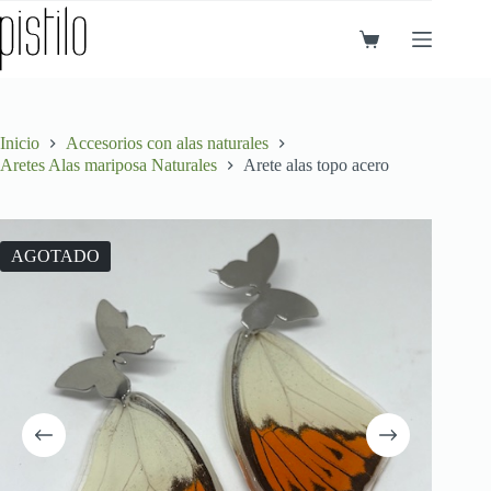
Saltar
al
Carro
contenido
de
compra
Inicio
Accesorios con alas naturales
Aretes Alas mariposa Naturales
Arete alas topo acero
AGOTADO