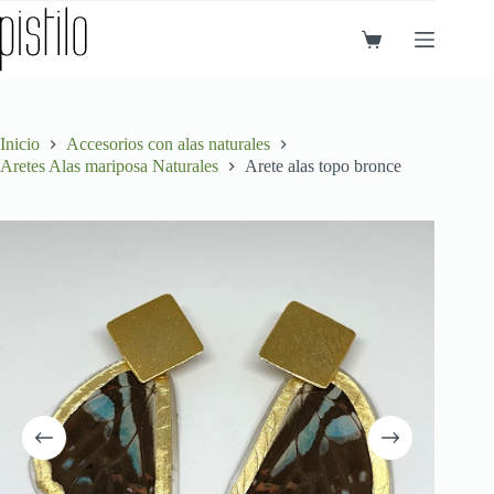
Saltar
al
Carro
contenido
de
compra
Inicio
Accesorios con alas naturales
Aretes Alas mariposa Naturales
Arete alas topo bronce