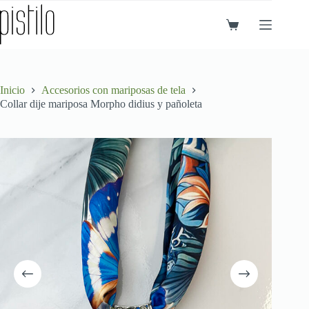
Saltar
al
Carro
contenido
de
compra
Inicio
Accesorios con mariposas de tela
Collar dije mariposa Morpho didius y pañoleta