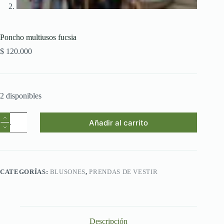
Poncho multiusos fucsia
$
120.000
2 disponibles
Poncho
Añadir al carrito
multiusos
fucsia
cantidad
CATEGORÍAS:
BLUSONES
,
PRENDAS DE VESTIR
Descripción