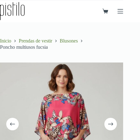
Saltar
al
Carro
contenido
de
compra
Inicio
Prendas de vestir
Blusones
Poncho multiusos fucsia