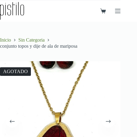
Saltar
al
Carro
contenido
de
compra
Inicio
Sin Categoria
conjunto topos y dije de ala de mariposa
AGOTADO