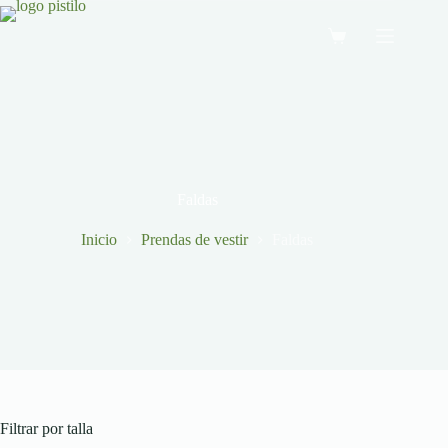
Saltar
al
Carro
contenido
de
compra
Faldas
Inicio
Prendas de vestir
Faldas
Filtrar por talla